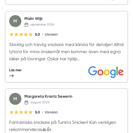
Malin Wijk
M
september 2024
•
5.0
Utmärkt
Skicklig och trevlig snickare med känsla för detaljer! Alltid
lyhörd för mina önskemål men kommer även med egna
idéer på lösningar. Oskar har hjälp...
Läs mer
Margareta Krantz Sewerin
M
augusti 2025
•
5.0
Utmärkt
Fantastiska snickare på Tunsta Snickeri! Kan verkligen
rekommenderas🙏👍