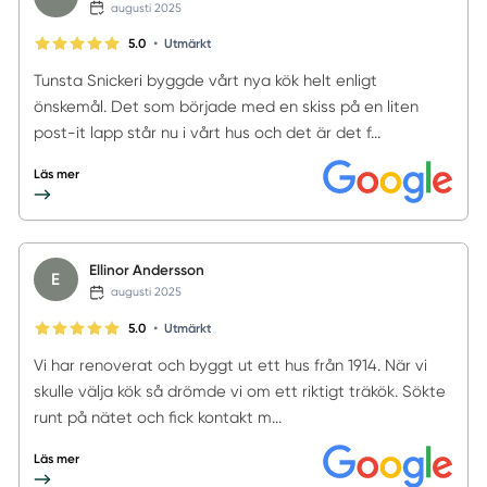
augusti 2025
•
5.0
Utmärkt
Tunsta Snickeri byggde vårt nya kök helt enligt
önskemål. Det som började med en skiss på en liten
post-it lapp står nu i vårt hus och det är det f...
Läs mer
Ellinor Andersson
E
augusti 2025
•
5.0
Utmärkt
Vi har renoverat och byggt ut ett hus från 1914. När vi
skulle välja kök så drömde vi om ett riktigt träkök. Sökte
runt på nätet och fick kontakt m...
Läs mer