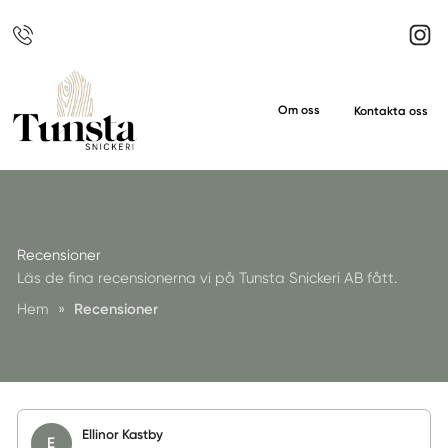
Om oss
Kontakta oss
Recensioner
Läs de fina recensionerna vi på Tunsta Snickeri AB fått.
Hem
»
Recensioner
Ellinor Kastby
E