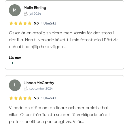
Malin Ehrling
M
juli 2024
•
5.0
Utmärkt
Oskar är en otrolig snickare med känsla för det stora i
det lilla. Han tillverkade köket till min fotostudio i Rättvik
och att ha hjälp hela vägen ...
Läs mer
Linnea McCarthy
L
september 2024
•
5.0
Utmärkt
Vi hade en dröm om en finare och mer praktisk hall,
vilket Oscar från Tunsta snickeri förverkligade på ett
professionellt och personligt vis. Vi är...