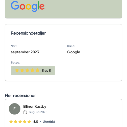
Recensiondetaljer
När:
Källa:
september 2023
Google
Betyg:
5
av 5
Fler recensioner
Ellinor Kastby
E
augusti 2025
•
5.0
Utmärkt