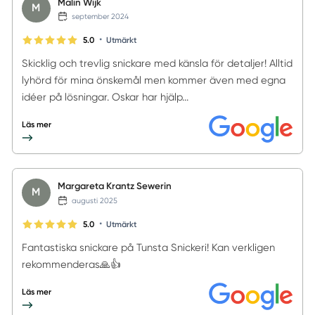
Malin Wijk
M
september 2024
•
5.0
Utmärkt
Skicklig och trevlig snickare med känsla för detaljer! Alltid
lyhörd för mina önskemål men kommer även med egna
idéer på lösningar. Oskar har hjälp...
Läs mer
Margareta Krantz Sewerin
M
augusti 2025
•
5.0
Utmärkt
Fantastiska snickare på Tunsta Snickeri! Kan verkligen
rekommenderas🙏👍
Läs mer