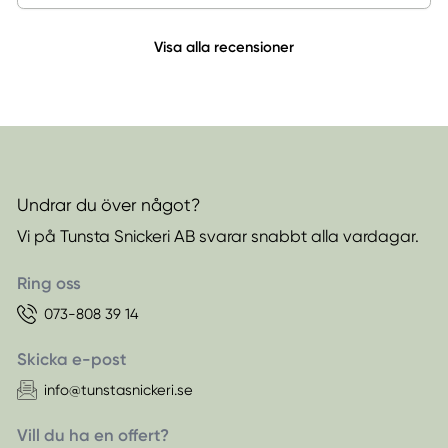
Visa alla recensioner
Undrar du över något?
Vi på Tunsta Snickeri AB svarar snabbt alla vardagar.
Ring oss
073-808 39 14
Skicka e-post
info@tunstasnickeri.se
Vill du ha en offert?