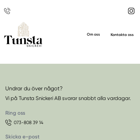
Om oss
Kontakta oss
Undrar du över något?
Vi på Tunsta Snickeri AB svarar snabbt alla vardagar.
Ring oss
073-808 39 14
Skicka e-post